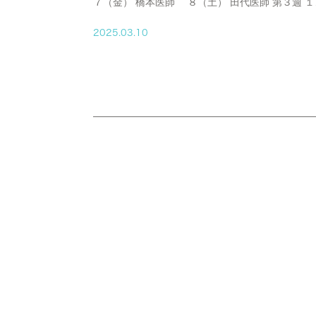
７（金） 橋本医師 ８（土） 田代医師 第３週 １
（月） ～ １５（土） 原医師 第４週 １７（月）
２１（金） 橋本医師 ２２（土） 郷原医師 第５週 
2025.03.10
４（月） ～ ２９（土） 郷原医師 第６週 ３１（月
橋本医師 休日 ２０日（木） ・・・ 春分の日