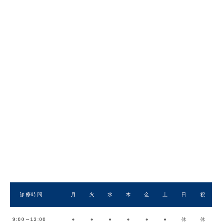
診療時間
月
火
水
木
金
土
日
祝
9:00～13:00
●
●
●
●
●
●
休
休