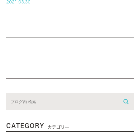
（月） ～ ２４（土） 郷原医師 第５週 ２６（月） ～ ３０（金）
2021.03.30
橋本医師 ３１（土） 田代医師 休診 ※２９日（木）昭和の日
CATEGORY
カテゴリー