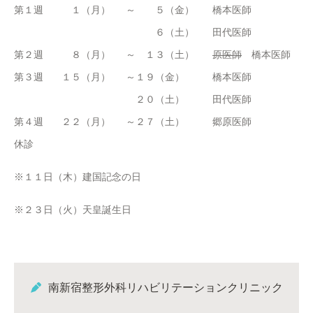
第１週
１（月）
～
５（金）
橋本医師
６（土）
田代医師
第２週
８（月）
～
１３（土）
原医師
橋本医師
第３週
１５（月）
～
１９（金）
橋本医師
２０（土）
田代医師
第４週
２２（月）
～
２７（土）
郷原医師
休診
※１１日（木）建国記念の日
※２３日（火）天皇誕生日
南新宿整形外科リハビリテーションクリニック