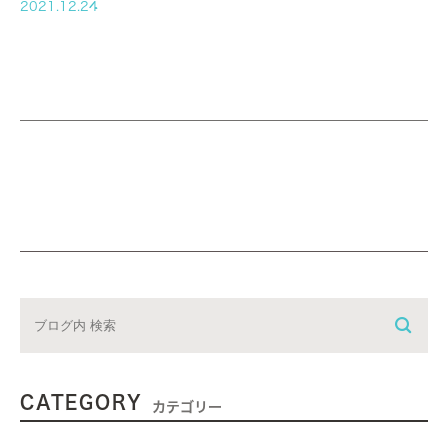
（月） ～ ２９（土） 郷原医師 第６週 ３１（月） ～ 2/4（金）
2021.12.24
橋本医師 休診日 ・２０２１年１月２９日（水）午後の診療 か
ら ２０２２年１月４日 ・・・年末年始の休み ・２０２２年
１月１０日（月）成人の日
CATEGORY
カテゴリー