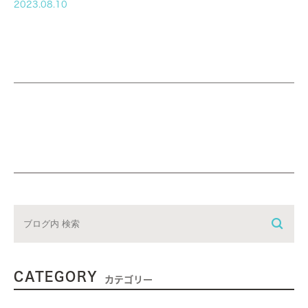
２６（土） 郷原医師 第５週 ２８（月） ～ 9/1（金） 橋本医師
2023.08.10
9/2（土） 田代医師 休日 １１日（金）・・・山の日 １４～１５
日（火）・・・お盆休み
CATEGORY
カテゴリー